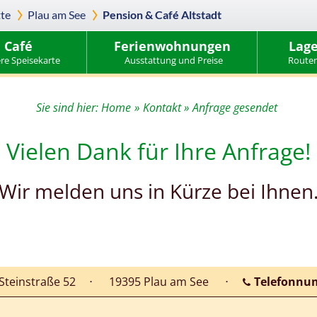
te
Plau am See
Pension & Café Altstadt
Café
Ferienwohnungen
Lage
re Speisekarte
Ausstattung und Preise
Routen
Sie sind hier:
Home
»
Kontakt
»
Anfrage gesendet
Vielen Dank für Ihre Anfrage!
Wir melden uns in Kürze bei Ihnen
Steinstraße 52
⋅
19395 Plau am See
⋅
Telefonn