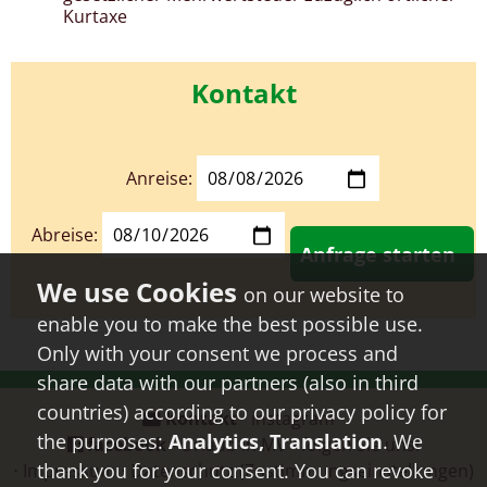
Kurtaxe
Kontakt
Anreise:
Abreise:
Anfrage starten
on our website to
enable you to make the best possible use.
Only with your consent we process and
share data with our partners (also in third
countries) according to our privacy policy for
Kontakt
⋅
instagram
⋅
the purposes:
Analytics, Translation
. We
facebook
- Urlaub in MV - folgen Sie uns!
thank you for your consent. You can revoke
⋅
Impressum
⋅
Datenschutz
(Zustimmungseinstellungen)